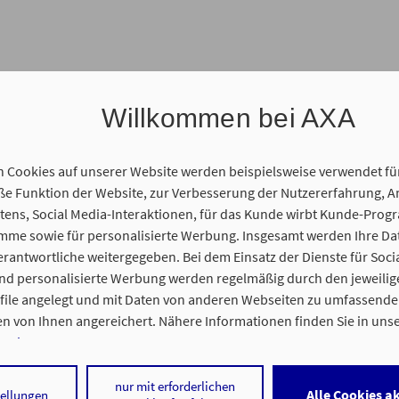
Willkommen bei AXA
n Cookies auf unserer Website werden beispielsweise verwendet fü
 Funktion der Website, zur Verbesserung der Nutzererfahrung, A
ens, Social Media-Interaktionen, für das Kunde wirbt Kunde-Prog
amme sowie für personalisierte Werbung. Insgesamt werden Ihre D
erantwortliche weitergegeben. Bei dem Einsatz der Dienste für Soci
und personalisierte Werbung werden regelmäßig durch den jeweilig
ofile angelegt und mit Daten von anderen Webseiten zu umfassend
rup-Rente, Investment-Lösungen
n von Ihnen angereichert. Nähere Informationen finden Sie in uns
nweisen
.
 auf „Alle Cookies akzeptieren" stimmen Sie für alle nicht technisch
nur mit erforderlichen
Alle Cookies a
tellungen