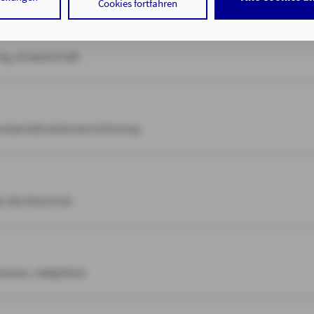
 der Speicherung der notwendigen Informationen in Ihrem Gerät bz
Cookies fortfahren
 in Ihrem Gerät gespeicherten Informationen gemäß § 25 Abs. 1 TDD
hrer Daten zu den angegebenen Zwecken in unseren
Datenschutzhi
. a DSGVO zu.
ung, Anwartschaft
auf "nur mit erforderlichen Cookies fortfahren", lehnen Sie alle te
Cookies, d.h. Leistungsbezogene und Personalisierungs-Cookies, a
 Auslandskrankenversicherung
tigen Sie damit, dass sie mindestens 16 Jahre alt sind oder die Einw
er sorgeberechtigten Personen erteilen.
 auf "Cookie-Einstellungen" haben Sie die Möglichkeit, die von Ihne
jederzeit mit Wirkung für die Zukunft zu widerrufen.
e, Rechtsschutz
tenschutz & Cookies
ohnen, Haftpflicht