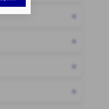
w. dem Zugriff
DG als auch der
nweisen
gemäß
chnisch nicht
b.
illigung mit
n erteilten