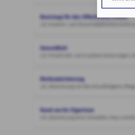
Cookies sowohl
auf die bereits
Verarbeitung I
Beratung für den öffentlichen Dienst
Art. 6 Abs. 1 lit
z.B. Kranken- und Diensthaftpflichtversicher
Durch den Klick 
erforderlichen 
Gesundheit
z.B. Private Voll- und Zusatzversicherungen,
Zusätzlich bestä
Zustimmung Ihr
Durch den Klick
Risikoabsicherung
Einwilligungen 
z.B. Absicherung von Berufsunfähigkeit, Pfleg
Impressum
Da
Rund um Ihr Eigentum
z.B. Absicherung Ihrer Immobilie, Haus und W