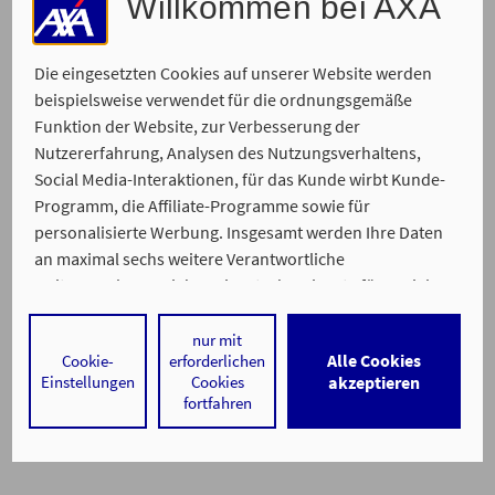
Willkommen bei AXA
Die eingesetzten Cookies auf unserer Website werden
beispielsweise verwendet für die ordnungsgemäße
Funktion der Website, zur Verbesserung der
Ein Service von
Nutzererfahrung, Analysen des Nutzungsverhaltens,
Impressum
Datenschutz
Barrierefreiheit
Social Media-Interaktionen, für das Kunde wirbt Kunde-
Programm, die Affiliate-Programme sowie für
personalisierte Werbung. Insgesamt werden Ihre Daten
an maximal sechs weitere Verantwortliche
weitergegeben. Bei dem Einsatz der Dienste für Social
Media-Interaktionen und personalisierte Werbung
werden regelmäßig durch den jeweiligen Anbieter
nur mit
Alle Cookies
Cookie-
erforderlichen
individuelle Profile angelegt und mit Daten von anderen
Einstellungen
Cookies
akzeptieren
Webseiten zu umfassenden Nutzungsprofilen von Ihnen
fortfahren
angereichert. Nähere Informationen finden Sie in
unseren
Datenschutzhinweisen
.
Durch den Klick auf „Alle Cookies akzeptieren" stimmen