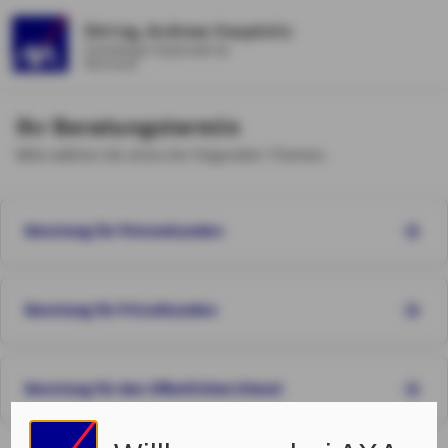
Döring, Andreas Hauptsitz
Calenberger Esplanade 8a
Hannover
Ihr Beratungstermin
Bitte wählen Sie eines der folgenden Themen.
Beratung für Firmenkunden
Beratung für Privatkunden
Beratung für den öffentlichen Dienst