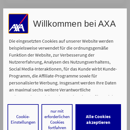
Ort Ihrer Wahl
Willkommen bei AXA
Wir kommen zu Ihnen und nehmen uns Zeit für Ihr
persönliches Anliegen.
Die eingesetzten Cookies auf unserer Website werden
beispielsweise verwendet für die ordnungsgemäße
Telefonisch
Funktion der Website, zur Verbesserung der
Wir rufen Sie zurück. Bitte suchen Sie sich Ihren
Nutzererfahrung, Analysen des Nutzungsverhaltens,
Wunschtermin aus, zu dem wir Sie erreichen.
Social Media-Interaktionen, für das Kunde wirbt Kunde-
Programm, die Affiliate-Programme sowie für
personalisierte Werbung. Insgesamt werden Ihre Daten
an maximal sechs weitere Verantwortliche
weitergegeben. Bei dem Einsatz der Dienste für Social
Media-Interaktionen und personalisierte Werbung
werden regelmäßig durch den jeweiligen Anbieter
nur mit
Alle Cookies
Cookie-
erforderlichen
individuelle Profile angelegt und mit Daten von anderen
Ein Service von
Einstellungen
Cookies
akzeptieren
Impressum
Datenschutz
Barrierefreiheit
Webseiten zu umfassenden Nutzungsprofilen von Ihnen
fortfahren