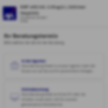
KMP oHG Inh. U.Klug & L.Schirmer
Hauptsitz
Frankfurter Straße 7
Fulda
Ihr Beratungstermin
Bitte wählen Sie die Art der Beratung.
In der Agentur
Diese Beratung findet in unserer Agentur statt. Wir
freuen uns auf Sie und Ihr persönliches Anliegen.
Onlineberatung
Diese Beratung findet an Ihrem PC statt. Sie
erhalten vorab einen Link für unseren
gemeinsamen Onlinetermin.