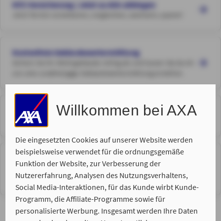
KFZ-Versicherung | Jetzt zu AXA abbiegen
Jetzt Termin vereinbaren, vergleichen, wechseln, sparen!
Kostenfreie Gebäudewertermittlung
Sichern Sie Ihr Wohngebäude richtig ab und lassen Sie durch
uns eine unabhängige Gebäudewertermittlung erstellen.
Willkommen bei AXA
Risikoabsicherung
z.B. Absicherung von Berufsunfähigkeit, Pflege, Rechtsschutz
Die eingesetzten Cookies auf unserer Website werden
beispielsweise verwendet für die ordnungsgemäße
Rund um Ihr Eigentum
Funktion der Website, zur Verbesserung der
z.B. Absicherung vom Haus / der Wohnung, Private
Nutzererfahrung, Analysen des Nutzungsverhaltens,
Haftpflichtversicherung
Social Media-Interaktionen, für das Kunde wirbt Kunde-
Programm, die Affiliate-Programme sowie für
personalisierte Werbung. Insgesamt werden Ihre Daten