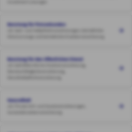
Investment-Lösungen
Beratung für Firmenkunden
z.B. Sach- und Haftpflichtversicherungen, betriebliche
Altersvorsorge und betriebliche Krankenversicherung
Beratung für den öffentlichen Dienst
z.B. beihilfekonforme Krankenversicherung,
Dienstunfähigkeitsversicherung,
Diensthaftpflichtversicherung
Gesundheit
z.B. Private Voll- und Zusatzversicherungen,
Auslandskrankenversicherung