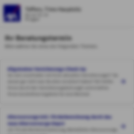
Tüffers, Timo Hauptsitz
Borner Str. 53
Brüggen
Ihr Beratungstermin
Bitte wählen Sie eines der folgenden Themen.
Allgemeiner Versicherungs-Check-Up
Sie sind unzufrieden mit Ihren aktuellen Versicherungen? Sie
wissen gar nicht was Sie alles versichert haben? Wir helfen
Ihnen durch den Versicherungsdschungel und erstellen
Ihnen kostenfreie Angebote für eine Wechsel.
Altersvorsorge inkl. Förderberechnung durch das
neue Altersvorsorge-Depot
z.B. Private Rentenversicherung, Betriebliche Altersvorsorge,