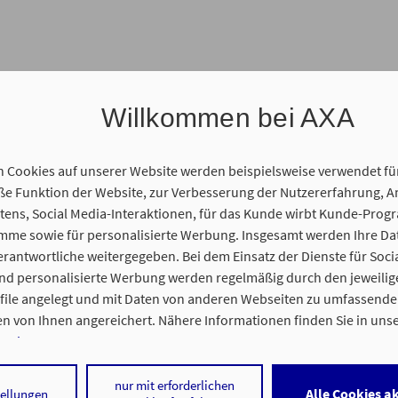
Willkommen bei AXA
n Cookies auf unserer Website werden beispielsweise verwendet fü
 Funktion der Website, zur Verbesserung der Nutzererfahrung, A
ens, Social Media-Interaktionen, für das Kunde wirbt Kunde-Prog
amme sowie für personalisierte Werbung. Insgesamt werden Ihre D
gentur statt. Wir freuen uns auf Sie und Ihr persönliches Anliegen
erantwortliche weitergegeben. Bei dem Einsatz der Dienste für Soci
und personalisierte Werbung werden regelmäßig durch den jeweilig
ofile angelegt und mit Daten von anderen Webseiten zu umfassend
n von Ihnen angereichert. Nähere Informationen finden Sie in uns
nweisen
.
 statt. Sie erhalten vorab einen Link für unseren gemeinsamen On
 auf „Alle Cookies akzeptieren" stimmen Sie für alle nicht technisch
nur mit erforderlichen
Alle Cookies a
tellungen