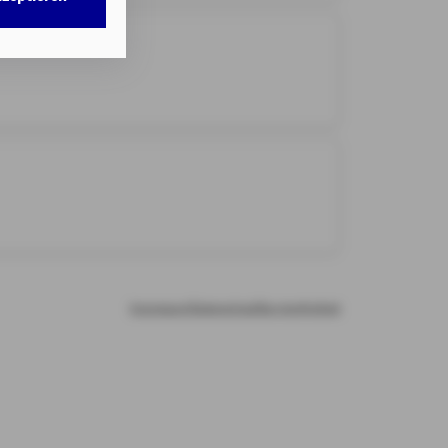
w. dem Zugriff
DG als auch der
nweisen
gemäß
chnisch nicht
b.
illigung mit
n erteilten
Impressum
Datenschutz
Barrierefreiheit