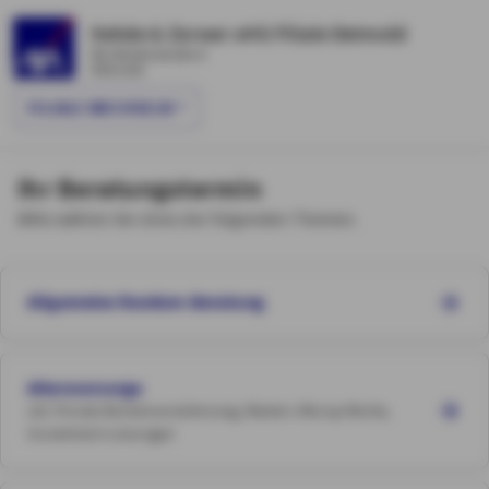
Kehde & Zerwer oHG Filiale Detmold
Richthofenstraße 6
Detmold
FILIALE WECHSELN
Ihr Beratungstermin
Bitte wählen Sie eines der folgenden Themen.
Allgemeine Rundum-Beratung
Altersvorsorge
z.B. Private Rentenversicherung, Riester-/Rürup-Rente,
Investment-Lösungen