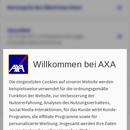
Beratung für den öffentlichen Dienst
Gesundheit
z.B. Private Voll- und Zusatzversicherungen,
Auslandskrankenversicherung
Willkommen bei AXA
Risikoabsicherung
z.B. Absicherung von Berufsunfähigkeit, Pflege, Rechtsschutz
Die eingesetzten Cookies auf unserer Website werden
beispielsweise verwendet für die ordnungsgemäße
Rund um Ihr Eigentum
Funktion der Website, zur Verbesserung der
z.B. Absicherung Ihres Fahrzeugs, Haus und Wohnen,
Nutzererfahrung, Analysen des Nutzungsverhaltens,
Haftpflicht
Social Media-Interaktionen, für das Kunde wirbt Kunde-
Programm, die Affiliate-Programme sowie für
personalisierte Werbung. Insgesamt werden Ihre Daten