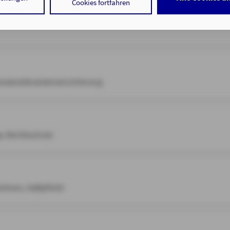
 der Speicherung der notwendigen Informationen in Ihrem Gerät bz
Cookies fortfahren
 in Ihrem Gerät gespeicherten Informationen gemäß § 25 Abs. 1 TDD
hrer Daten zu den angegebenen Zwecken in unseren
Datenschutzhi
. a DSGVO zu.
auf "nur mit erforderlichen Cookies fortfahren", lehnen Sie alle te
Cookies, d.h. Leistungsbezogene und Personalisierungs-Cookies, a
 Auslandskrankenversicherung
tigen Sie damit, dass sie mindestens 16 Jahre alt sind oder die Einw
er sorgeberechtigten Personen erteilen.
 auf "Cookie-Einstellungen" haben Sie die Möglichkeit, die von Ihne
e, Rechtsschutz
jederzeit mit Wirkung für die Zukunft zu widerrufen.
tenschutz & Cookies
ohnen, Haftpflicht