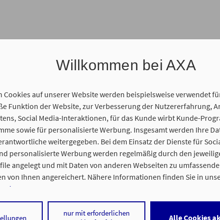
Willkommen bei AXA
n Cookies auf unserer Website werden beispielsweise verwendet fü
 Funktion der Website, zur Verbesserung der Nutzererfahrung, A
ens, Social Media-Interaktionen, für das Kunde wirbt Kunde-Prog
amme sowie für personalisierte Werbung. Insgesamt werden Ihre D
erantwortliche weitergegeben. Bei dem Einsatz der Dienste für Soci
und personalisierte Werbung werden regelmäßig durch den jeweilig
ofile angelegt und mit Daten von anderen Webseiten zu umfassend
rup-Rente, Investment-Lösungen
n von Ihnen angereichert. Nähere Informationen finden Sie in uns
nweisen
.
 auf „Alle Cookies akzeptieren" stimmen Sie für alle nicht technisch
nur mit erforderlichen
Alle Cookies a
tellungen