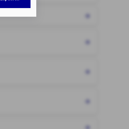
w. dem Zugriff
DG als auch der
nweisen
gemäß
chnisch nicht
b.
illigung mit
n erteilten