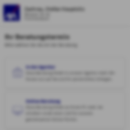
Zachrau, Stefan Hauptsitz
Wiesener Str. 99
Frammersbach
Ihr Beratungstermin
Bitte wählen Sie die Art der Beratung.
In der Agentur
Diese Beratung findet in unserer Agentur statt. Wir
freuen uns auf Sie und Ihr persönliches Anliegen.
Online-Beratung
Diese Beratung findet an Ihrem PC statt. Sie
erhalten vorab einen Link für unseren
gemeinsamen Online-Termin.