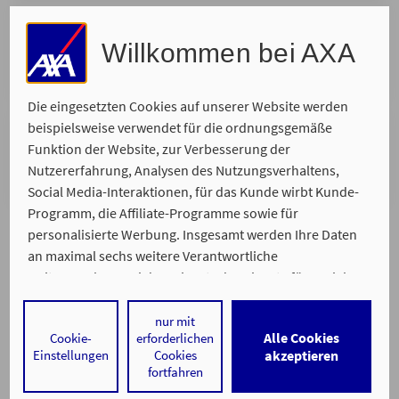
Telefonische Beratung
Willkommen bei AXA
Wir rufen Sie zurück. Bitte suchen Sie sich Ihren
Wunschtermin aus, zu dem wir Sie erreichen.
Die eingesetzten Cookies auf unserer Website werden
beispielsweise verwendet für die ordnungsgemäße
Telefonischer Rückruf zur Schadenmeldung
Funktion der Website, zur Verbesserung der
Wir rufen Sie zurück. Bitte suchen Sie sich Ihren
Nutzererfahrung, Analysen des Nutzungsverhaltens,
Wunschtermin aus, zu dem wir Sie erreichen.
Social Media-Interaktionen, für das Kunde wirbt Kunde-
Programm, die Affiliate-Programme sowie für
personalisierte Werbung. Insgesamt werden Ihre Daten
an maximal sechs weitere Verantwortliche
weitergegeben. Bei dem Einsatz der Dienste für Social
Media-Interaktionen und personalisierte Werbung
werden regelmäßig durch den jeweiligen Anbieter
nur mit
Alle Cookies
Cookie-
erforderlichen
individuelle Profile angelegt und mit Daten von anderen
Ein Service von
Einstellungen
Cookies
akzeptieren
Impressum
Datenschutz
Barrierefreiheit
Webseiten zu umfassenden Nutzungsprofilen von Ihnen
fortfahren
angereichert. Nähere Informationen finden Sie in