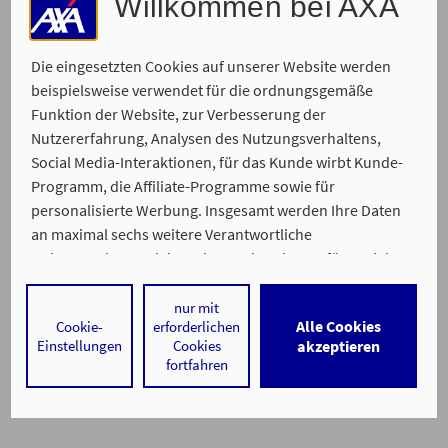
Willkommen bei AXA
Die eingesetzten Cookies auf unserer Website werden
beispielsweise verwendet für die ordnungsgemäße
Ein Service von
Funktion der Website, zur Verbesserung der
Impressum
Datenschutz
Barrierefreiheit
Nutzererfahrung, Analysen des Nutzungsverhaltens,
Social Media-Interaktionen, für das Kunde wirbt Kunde-
Programm, die Affiliate-Programme sowie für
personalisierte Werbung. Insgesamt werden Ihre Daten
an maximal sechs weitere Verantwortliche
weitergegeben. Bei dem Einsatz der Dienste für Social
Media-Interaktionen und personalisierte Werbung
werden regelmäßig durch den jeweiligen Anbieter
nur mit
Alle Cookies
Cookie-
erforderlichen
individuelle Profile angelegt und mit Daten von anderen
Einstellungen
Cookies
akzeptieren
Webseiten zu umfassenden Nutzungsprofilen von Ihnen
fortfahren
angereichert. Nähere Informationen finden Sie in
unseren
Datenschutzhinweisen
.
Durch den Klick auf „Alle Cookies akzeptieren" stimmen