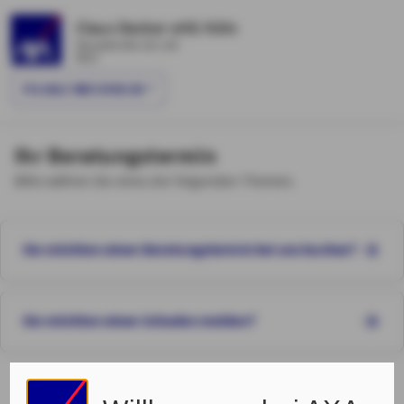
Claus Decker oHG Köln
Hauptstraße 122-124
Köln
FILIALE WECHSELN
Ihr Beratungstermin
Bitte wählen Sie eines der folgenden Themen.
Sie möchten einen Beratungstermin bei uns buchen?
Sie möchten einen Schaden melden?