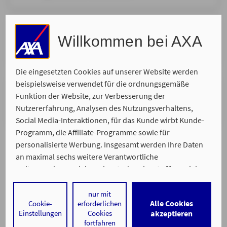
Ort Ihrer Wahl
Willkommen bei AXA
Wir kommen zu Ihnen und nehmen uns Zeit für Ihr
persönliches Anliegen.
Die eingesetzten Cookies auf unserer Website werden
beispielsweise verwendet für die ordnungsgemäße
Telefonisch
Funktion der Website, zur Verbesserung der
Wir rufen Sie zurück. Bitte suchen Sie sich Ihren
Nutzererfahrung, Analysen des Nutzungsverhaltens,
Wunschtermin aus, zu dem wir Sie erreichen.
Social Media-Interaktionen, für das Kunde wirbt Kunde-
Programm, die Affiliate-Programme sowie für
personalisierte Werbung. Insgesamt werden Ihre Daten
an maximal sechs weitere Verantwortliche
weitergegeben. Bei dem Einsatz der Dienste für Social
Media-Interaktionen und personalisierte Werbung
werden regelmäßig durch den jeweiligen Anbieter
nur mit
Alle Cookies
Cookie-
erforderlichen
individuelle Profile angelegt und mit Daten von anderen
Ein Service von
Einstellungen
Cookies
akzeptieren
Impressum
Datenschutz
Barrierefreiheit
Webseiten zu umfassenden Nutzungsprofilen von Ihnen
fortfahren