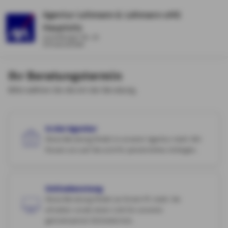
Agentur Lehmann & Lehmann oHG
Hauptsitz
Lauenburger Str. 10
Schwarzenbek
Ihr Beratungstermin
Bitte wählen Sie die Art der Beratung.
In der Agentur
Diese Beratung findet in unserer Agentur statt. Wir
freuen uns auf Sie und Ihr persönliches Anliegen.
Onlineberatung
Diese Beratung findet an Ihrem PC statt. Sie
erhalten vorab einen Link für unseren
gemeinsamen Onlinetermin.