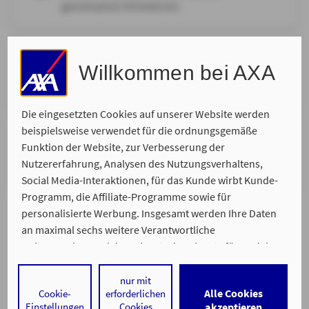
gemeinsamen Onlinetermin.
Ort Ihrer Wahl
Willkommen bei AXA
Wir kommen zu Ihnen und nehmen uns Zeit für Ihr
persönliches Anliegen.
Die eingesetzten Cookies auf unserer Website werden
beispielsweise verwendet für die ordnungsgemäße
Telefonisch
Funktion der Website, zur Verbesserung der
Wir rufen Sie zurück. Bitte suchen Sie sich Ihren
Nutzererfahrung, Analysen des Nutzungsverhaltens,
Wunschtermin aus, zu dem wir Sie erreichen.
Social Media-Interaktionen, für das Kunde wirbt Kunde-
Programm, die Affiliate-Programme sowie für
personalisierte Werbung. Insgesamt werden Ihre Daten
an maximal sechs weitere Verantwortliche
weitergegeben. Bei dem Einsatz der Dienste für Social
Media-Interaktionen und personalisierte Werbung
werden regelmäßig durch den jeweiligen Anbieter
nur mit
Alle Cookies
Cookie-
erforderlichen
individuelle Profile angelegt und mit Daten von anderen
Ein Service von
Einstellungen
Cookies
akzeptieren
Impressum
Datenschutz
Barrierefreiheit