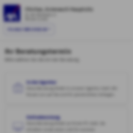
Chichar, Avienasch Hauptsitz
An der Kleinbahn 5
Winsen (Luhe)
FILIALE WECHSELN
Ihr Beratungstermin
Bitte wählen Sie die Art der Beratung.
In der Agentur
Diese Beratung findet in unserer Agentur statt. Wir
freuen uns auf Sie und Ihr persönliches Anliegen.
Onlineberatung
Diese Beratung findet an Ihrem PC statt. Sie
erhalten vorab einen Link für unseren