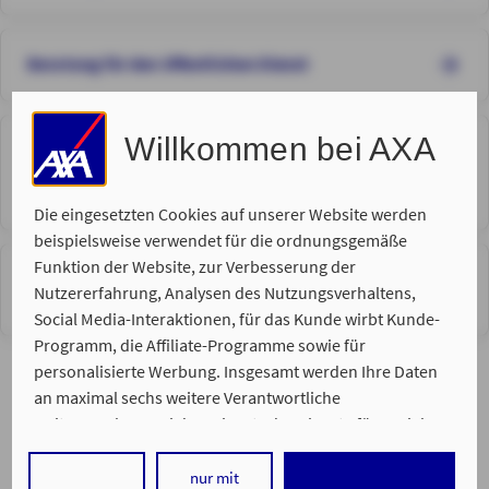
Beratung für den öffentlichen Dienst
Willkommen bei AXA
Gesundheit
z.B. Private Voll- und Zusatzversicherungen,
Auslandskrankenversicherung
Die eingesetzten Cookies auf unserer Website werden
beispielsweise verwendet für die ordnungsgemäße
Funktion der Website, zur Verbesserung der
Risikoabsicherung
Nutzererfahrung, Analysen des Nutzungsverhaltens,
z.B. Absicherung von Berufsunfähigkeit, Pflege, Rechtsschutz
Social Media-Interaktionen, für das Kunde wirbt Kunde-
Programm, die Affiliate-Programme sowie für
personalisierte Werbung. Insgesamt werden Ihre Daten
an maximal sechs weitere Verantwortliche
weitergegeben. Bei dem Einsatz der Dienste für Social
Media-Interaktionen und personalisierte Werbung
werden regelmäßig durch den jeweiligen Anbieter
nur mit