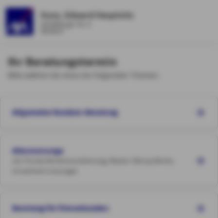
Kunz, Edward Hauptsitz
Heidelberger Str. 9
Walldorf
Ihr Beratungstermin
Bitte wählen Sie eines der folgenden Themen.
Allgemeine Rundum-Beratung
Altersvorsorge
z.B. Private Rentenversicherung, Riester-/Rürup-Rente,
Investment-Lösungen
Beratung für Firmenkunden