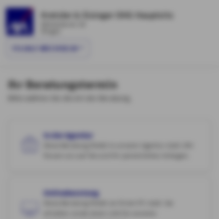
Kretzler & Eisinger OHG Hauptsitz
Mühlackerstr. 58
Illingen
FILIALE WECHSELN
Ihr Beratungstermin
Bitte wählen Sie die Art der Beratung.
In der Agentur
Diese Beratung findet in unserer Agentur statt. Wir
freuen uns auf Sie und Ihr persönliches Anliegen.
Onlineberatung
Diese Beratung findet an Ihrem PC statt. Sie
erhalten vorab einen Link für unseren