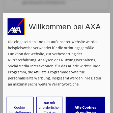
gemeinsamen Onlinetermin.
Ort Ihrer Wahl
Willkommen bei AXA
Wir kommen zu Ihnen und nehmen uns Zeit für Ihr
persönliches Anliegen.
Die eingesetzten Cookies auf unserer Website werden
beispielsweise verwendet für die ordnungsgemäße
Telefonisch
Funktion der Website, zur Verbesserung der
Wir rufen Sie zurück. Bitte suchen Sie sich Ihren
Nutzererfahrung, Analysen des Nutzungsverhaltens,
Wunschtermin aus, zu dem wir Sie erreichen.
Social Media-Interaktionen, für das Kunde wirbt Kunde-
Programm, die Affiliate-Programme sowie für
personalisierte Werbung. Insgesamt werden Ihre Daten
an maximal sechs weitere Verantwortliche
weitergegeben. Bei dem Einsatz der Dienste für Social
Media-Interaktionen und personalisierte Werbung
werden regelmäßig durch den jeweiligen Anbieter
nur mit
Alle Cookies
Cookie-
erforderlichen
individuelle Profile angelegt und mit Daten von anderen
Ein Service von
Einstellungen
Cookies
akzeptieren
Impressum
Datenschutz
Barrierefreiheit