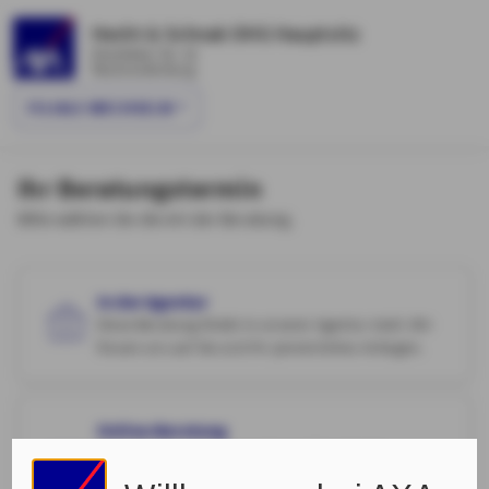
Hecht & Schnak OHG Hauptsitz
Ihlenfelder Str. 32
Neubrandenburg
FILIALE WECHSELN
Ihr Beratungstermin
Bitte wählen Sie die Art der Beratung.
In der Agentur
Diese Beratung findet in unserer Agentur statt. Wir
freuen uns auf Sie und Ihr persönliches Anliegen.
Online-Beratung
Diese Beratung findet an Ihrem PC statt. Sie
erhalten vorab einen Link für unseren