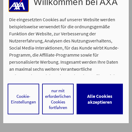
Willkommen bei AXA
gemeinsamen Online-Termin.
Die eingesetzten Cookies auf unserer Website werden
Telefonische Beratung
beispielsweise verwendet für die ordnungsgemäße
Wir rufen Sie zurück. Bitte suchen Sie sich Ihren
Funktion der Website, zur Verbesserung der
Wunschtermin aus, zu dem wir Sie erreichen.
Nutzererfahrung, Analysen des Nutzungsverhaltens,
Social Media-Interaktionen, für das Kunde wirbt Kunde-
Programm, die Affiliate-Programme sowie für
personalisierte Werbung. Insgesamt werden Ihre Daten
an maximal sechs weitere Verantwortliche
weitergegeben. Bei dem Einsatz der Dienste für Social
Media-Interaktionen und personalisierte Werbung
werden regelmäßig durch den jeweiligen Anbieter
nur mit
Ein Service von
Alle Cookies
Cookie-
erforderlichen
individuelle Profile angelegt und mit Daten von anderen
Impressum
Datenschutz
Barrierefreiheit
Einstellungen
Cookies
akzeptieren
Webseiten zu umfassenden Nutzungsprofilen von Ihnen
fortfahren
angereichert. Nähere Informationen finden Sie in
unseren
Datenschutzhinweisen
.
Durch den Klick auf „Alle Cookies akzeptieren" stimmen