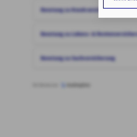
Cookies sowohl
auf die bereits
Beratung zu Krankversicherung
Verarbeitung I
Art. 6 Abs. 1 lit
Beratung zu Lebens- & Rentenversiche
Durch den Klick 
erforderlichen 
Beratung zu Sachversicherung
Zusätzlich bestä
Zustimmung Ihr
Durch den Klick
Ein Service von
Einwilligungen 
Impressum
Da