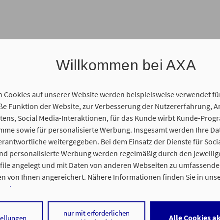
Willkommen bei AXA
n Cookies auf unserer Website werden beispielsweise verwendet fü
 Funktion der Website, zur Verbesserung der Nutzererfahrung, A
ens, Social Media-Interaktionen, für das Kunde wirbt Kunde-Prog
amme sowie für personalisierte Werbung. Insgesamt werden Ihre D
erantwortliche weitergegeben. Bei dem Einsatz der Dienste für Soci
und personalisierte Werbung werden regelmäßig durch den jeweilig
ofile angelegt und mit Daten von anderen Webseiten zu umfassend
n von Ihnen angereichert. Nähere Informationen finden Sie in uns
nweisen
.
 auf „Alle Cookies akzeptieren" stimmen Sie für alle nicht technisch
nur mit erforderlichen
Alle Cookies a
tellungen