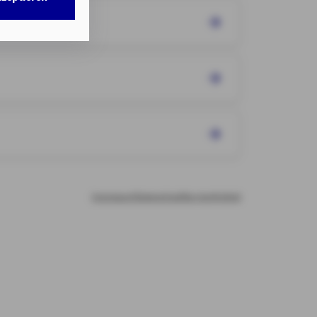
w. dem Zugriff
DG als auch der
nweisen
gemäß
chnisch nicht
b.
illigung mit
n erteilten
Impressum
Datenschutz
Barrierefreiheit