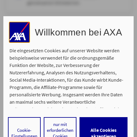
gemeinsamen Onlinetermin.
Ort Ihrer Wahl
Willkommen bei AXA
Wir kommen zu Ihnen und nehmen uns Zeit für Ihr
persönliches Anliegen.
Die eingesetzten Cookies auf unserer Website werden
beispielsweise verwendet für die ordnungsgemäße
Telefonisch
Funktion der Website, zur Verbesserung der
Wir rufen Sie zurück. Bitte suchen Sie sich Ihren
Nutzererfahrung, Analysen des Nutzungsverhaltens,
Wunschtermin aus, zu dem wir Sie erreichen.
Social Media-Interaktionen, für das Kunde wirbt Kunde-
Programm, die Affiliate-Programme sowie für
personalisierte Werbung. Insgesamt werden Ihre Daten
an maximal sechs weitere Verantwortliche
weitergegeben. Bei dem Einsatz der Dienste für Social
Media-Interaktionen und personalisierte Werbung
werden regelmäßig durch den jeweiligen Anbieter
nur mit
Alle Cookies
Cookie-
erforderlichen
individuelle Profile angelegt und mit Daten von anderen
Ein Service von
Einstellungen
Cookies
akzeptieren
Impressum
Datenschutz
Barrierefreiheit