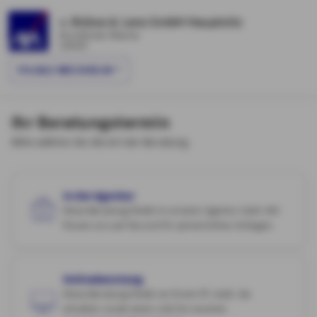
v. Bülow & Lenz GmbH Hauptsitz
Kronsforder Allee 5a
Lübeck
FILIALE WECHSELN
Ihr Beratungstermin
Bitte wählen Sie die Art der Beratung.
In der Agentur
Diese Beratung findet in unserer Agentur statt. Wir
freuen uns auf Sie und Ihr persönliches Anliegen.
Onlineberatung
Diese Beratung findet an Ihrem PC statt. Sie
erhalten vorab einen Link für unseren