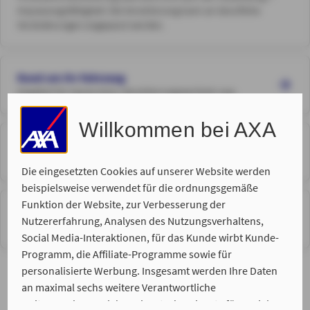
Anpassungsfähigkeit: Die Versicherung kann an berufliche
Veränderungen angepasst werden.
Rund um Ihr Fahrzeug
Angebot für neues Auto, Versicherungswechsel usw.
Willkommen bei AXA
Sie möchten einen Schaden melden
Schadenmeldung für bestehende Kunden meiner Agentur
Die eingesetzten Cookies auf unserer Website werden
beispielsweise verwendet für die ordnungsgemäße
Funktion der Website, zur Verbesserung der
VL für den öffentlichen Dienst
Nutzererfahrung, Analysen des Nutzungsverhaltens,
Beratung zur Nutzung der VL über den Dienstherren/AG
Social Media-Interaktionen, für das Kunde wirbt Kunde-
Programm, die Affiliate-Programme sowie für
personalisierte Werbung. Insgesamt werden Ihre Daten
an maximal sechs weitere Verantwortliche
weitergegeben. Bei dem Einsatz der Dienste für Social