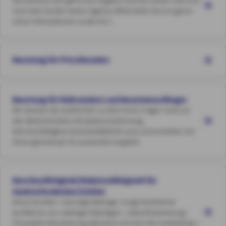
Sie möchten sich gerne ein Angebot rechnen lassen und sind
noch kein Kunde meiner Agentur Bitte teilen Sie uns gerne
schon Infomationen vorab mit :)
Beratung für Privatkunden
Beratung für Referendare und Beamtenanfänger
Wir beraten Sie ausführlich zu allen ihren Fragen rund um
den Beamtenstatus (Krankenversicherung,
Dienstunfähigkeit, Diensthaftpflicht usw.) und erstellen mit
ihnen gemeinsam ihr passendes Angebot
Berufsunfähigkeit/Diebstunfähigkeit für
Azubis/Studenten/Schüler
Deine Vorteile: • Günstige Beiträge: Junge Versicherte
profitieren von niedrigen Beiträgen. • Zukunftssicherung:
Finanzielle Absicherung während und nach der Ausbildung. •