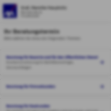
Graf, Mareike Hauptsitz
Reichsstraße 32
Freudenstadt
Ihr Beratungstermin
Bitte wählen Sie eines der folgenden Themen.
Beratung für Beamte und für den öffentlichen Dienst
Krankenversicherung für Beihilfeberechtigte,
Dienstunfähigeit
Beratung für Firmenkunden
Beratung für Neukunden