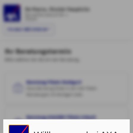
De Marco, Nicolai Hauptsitz
Konrad-Hornschuch-Str. 1
Urbach
FILIALE WECHSELN
Ihr Beratungstermin
Bitte wählen Sie die Art der Beratung.
Beratung Filiale Stuttgart
Diese Beratung findet in der AXA Filiale
Reinsburgstr. 55 Stuttgart statt.
Beratung AXA/DBV Filiale Urbach
Diese Beratung findet in unserer Filiale in der
Konrad-Hornschuch-Str. 1 in Urbach statt.