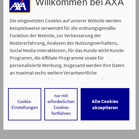
Willkommen bei AXA
Telefonisch
Die eingesetzten Cookies auf unserer Website werden
Wir rufen Sie zurück. Bitte suchen Sie sich Ihren
beispielsweise verwendet für die ordnungsgemäße
Wunschtermin aus, zu dem wir Sie telefonisch
Funktion der Website, zur Verbesserung der
erreichen.
Nutzererfahrung, Analysen des Nutzungsverhaltens,
Social Media-Interaktionen, für das Kunde wirbt Kunde-
Programm, die Affiliate-Programme sowie für
personalisierte Werbung. Insgesamt werden Ihre Daten
an maximal sechs weitere Verantwortliche
weitergegeben. Bei dem Einsatz der Dienste für Social
Media-Interaktionen und personalisierte Werbung
werden regelmäßig durch den jeweiligen Anbieter
nur mit
Ein Service von
Alle Cookies
Cookie-
erforderlichen
individuelle Profile angelegt und mit Daten von anderen
Impressum
Datenschutz
Barrierefreiheit
Einstellungen
Cookies
akzeptieren
Webseiten zu umfassenden Nutzungsprofilen von Ihnen
fortfahren
angereichert. Nähere Informationen finden Sie in
unseren
Datenschutzhinweisen
.
Durch den Klick auf „Alle Cookies akzeptieren" stimmen