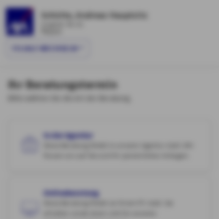
Schütte, Andreas Hauptsitz
Lingener Str. 81
Meppen
FILIALE WECHSELN
Ihr Beratungstermin
Bitte wählen Sie die Art der Beratung.
In der Agentur
Diese Beratung findet in unserer Agentur statt. Wir
freuen uns auf Sie und Ihr persönliches Anliegen.
Onlineberatung
Diese Beratung findet an Ihrem PC statt. Sie
erhalten vorab einen Link für unseren