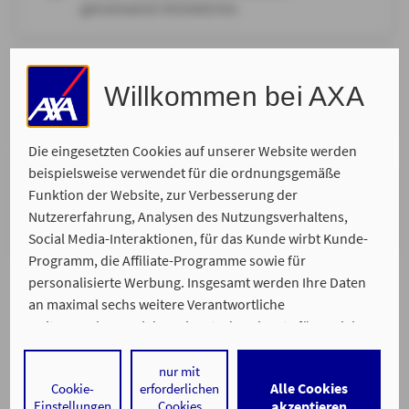
gemeinsamen Onlinetermin.
Ort Ihrer Wahl
Willkommen bei AXA
Wir kommen zu Ihnen und nehmen uns Zeit für Ihr
persönliches Anliegen.
Die eingesetzten Cookies auf unserer Website werden
beispielsweise verwendet für die ordnungsgemäße
Telefonisch
Funktion der Website, zur Verbesserung der
Wir rufen Sie zurück. Bitte suchen Sie sich Ihren
Nutzererfahrung, Analysen des Nutzungsverhaltens,
Wunschtermin aus, zu dem wir Sie erreichen.
Social Media-Interaktionen, für das Kunde wirbt Kunde-
Programm, die Affiliate-Programme sowie für
personalisierte Werbung. Insgesamt werden Ihre Daten
an maximal sechs weitere Verantwortliche
weitergegeben. Bei dem Einsatz der Dienste für Social
Media-Interaktionen und personalisierte Werbung
werden regelmäßig durch den jeweiligen Anbieter
nur mit
Alle Cookies
Cookie-
erforderlichen
individuelle Profile angelegt und mit Daten von anderen
Ein Service von
Einstellungen
Cookies
akzeptieren
Impressum
Datenschutz
Barrierefreiheit