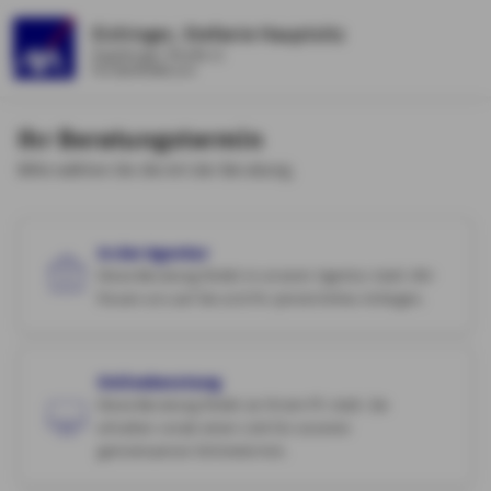
Eichinger, Stefanie Hauptsitz
Augsburger Straße 11
Fürstenfeldbruck
Ihr Beratungstermin
Bitte wählen Sie die Art der Beratung.
In der Agentur
Diese Beratung findet in unserer Agentur statt. Wir
freuen uns auf Sie und Ihr persönliches Anliegen.
Onlineberatung
Diese Beratung findet an Ihrem PC statt. Sie
erhalten vorab einen Link für unseren
gemeinsamen Onlinetermin.