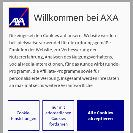
Ort Ihrer Wahl
Willkommen bei AXA
Wir kommen zu Ihnen und nehmen uns Zeit für Ihr
persönliches Anliegen.
Die eingesetzten Cookies auf unserer Website werden
beispielsweise verwendet für die ordnungsgemäße
Telefonisch
Funktion der Website, zur Verbesserung der
Wir rufen Sie zurück. Bitte suchen Sie sich Ihren
Nutzererfahrung, Analysen des Nutzungsverhaltens,
Wunschtermin aus, zu dem wir Sie erreichen.
Social Media-Interaktionen, für das Kunde wirbt Kunde-
Programm, die Affiliate-Programme sowie für
personalisierte Werbung. Insgesamt werden Ihre Daten
an maximal sechs weitere Verantwortliche
weitergegeben. Bei dem Einsatz der Dienste für Social
Media-Interaktionen und personalisierte Werbung
werden regelmäßig durch den jeweiligen Anbieter
nur mit
Alle Cookies
Cookie-
erforderlichen
individuelle Profile angelegt und mit Daten von anderen
Ein Service von
Einstellungen
Cookies
akzeptieren
Impressum
Datenschutz
Barrierefreiheit
Webseiten zu umfassenden Nutzungsprofilen von Ihnen
fortfahren
angereichert. Nähere Informationen finden Sie in