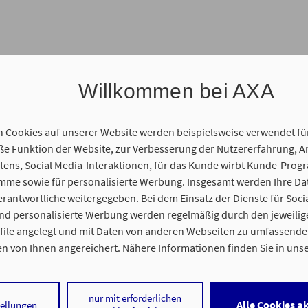
Willkommen bei AXA
n Cookies auf unserer Website werden beispielsweise verwendet fü
 Funktion der Website, zur Verbesserung der Nutzererfahrung, A
ens, Social Media-Interaktionen, für das Kunde wirbt Kunde-Prog
amme sowie für personalisierte Werbung. Insgesamt werden Ihre D
gentur statt. Wir freuen uns auf Sie und Ihr persönliches Anliegen
erantwortliche weitergegeben. Bei dem Einsatz der Dienste für Soci
und personalisierte Werbung werden regelmäßig durch den jeweilig
ofile angelegt und mit Daten von anderen Webseiten zu umfassend
n von Ihnen angereichert. Nähere Informationen finden Sie in uns
nweisen
.
ns Zeit für Ihr persönliches Anliegen.
 auf „Alle Cookies akzeptieren" stimmen Sie für alle nicht technisch
nur mit erforderlichen
Alle Cookies a
tellungen