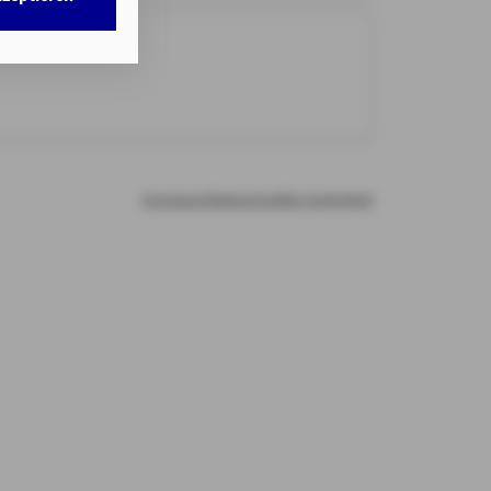
w. dem Zugriff
DG als auch der
nweisen
gemäß
chnisch nicht
b.
Impressum
Datenschutz
Barrierefreiheit
illigung mit
n erteilten