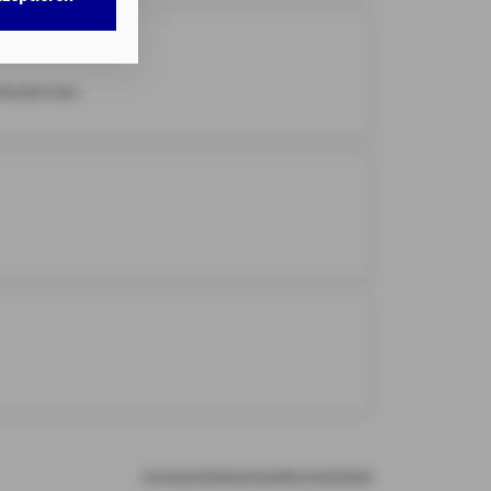
w. dem Zugriff
DG als auch der
nweisen
gemäß
linetermin.
chnisch nicht
b.
illigung mit
n erteilten
Impressum
Datenschutz
Barrierefreiheit