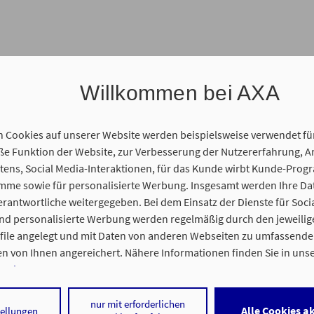
Willkommen bei AXA
n Cookies auf unserer Website werden beispielsweise verwendet fü
 Funktion der Website, zur Verbesserung der Nutzererfahrung, A
ens, Social Media-Interaktionen, für das Kunde wirbt Kunde-Prog
amme sowie für personalisierte Werbung. Insgesamt werden Ihre D
gentur statt. Wir freuen uns auf Sie und Ihr persönliches Anliegen
erantwortliche weitergegeben. Bei dem Einsatz der Dienste für Soci
und personalisierte Werbung werden regelmäßig durch den jeweilig
ofile angelegt und mit Daten von anderen Webseiten zu umfassend
n von Ihnen angereichert. Nähere Informationen finden Sie in uns
 der Agentur
nweisen
.
gentur statt. Wir freuen uns auf Sie und Ihr persönliches Anliegen
 auf „Alle Cookies akzeptieren" stimmen Sie für alle nicht technisch
nur mit erforderlichen
Alle Cookies a
tellungen