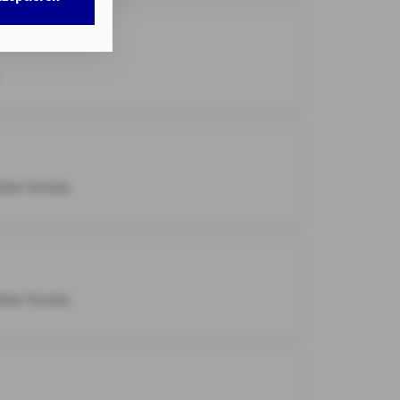
w. dem Zugriff
DG als auch der
nweisen
gemäß
.
chnisch nicht
b.
illigung mit
line-Termin.
n erteilten
line-Termin.