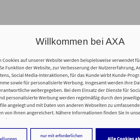
Willkommen bei AXA
n Cookies auf unserer Website werden beispielsweise verwendet fü
 Funktion der Website, zur Verbesserung der Nutzererfahrung, A
ens, Social Media-Interaktionen, für das Kunde wirbt Kunde-Prog
120 Min
amme sowie für personalisierte Werbung. Insgesamt werden Ihre D
Ort Ihrer Wahl und nehmen uns Zeit für Ihr Anliegen.
erantwortliche weitergegeben. Bei dem Einsatz der Dienste für Soci
und personalisierte Werbung werden regelmäßig durch den jeweilig
ofile angelegt und mit Daten von anderen Webseiten zu umfassend
n von Ihnen angereichert. Nähere Informationen finden Sie in uns
nweisen
.
gentur statt. Wir freuen uns auf Sie und Ihr persönliches Anliegen
 auf „Alle Cookies akzeptieren" stimmen Sie für alle nicht technisch
nur mit erforderlichen
Alle Cookies a
tellungen