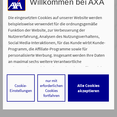
Willkommen bei AXA
Rund um Ihr Fahrzeug
Die eingesetzten Cookies auf unserer Website werden
beispielsweise verwendet für die ordnungsgemäße
Funktion der Website, zur Verbesserung der
Nutzererfahrung, Analysen des Nutzungsverhaltens,
Sie möchten einen Schaden melden
Social Media-Interaktionen, für das Kunde wirbt Kunde-
Programm, die Affiliate-Programme sowie für
personalisierte Werbung. Insgesamt werden Ihre Daten
an maximal sechs weitere Verantwortliche
weitergegeben. Bei dem Einsatz der Dienste für Social
Media-Interaktionen und personalisierte Werbung
werden regelmäßig durch den jeweiligen Anbieter
nur mit
Alle Cookies
Cookie-
erforderlichen
individuelle Profile angelegt und mit Daten von anderen
Ein Service von
Einstellungen
Cookies
akzeptieren
Impressum
Datenschutz
Barrierefreiheit
Webseiten zu umfassenden Nutzungsprofilen von Ihnen
fortfahren
angereichert. Nähere Informationen finden Sie in
unseren
Datenschutzhinweisen
.
Durch den Klick auf „Alle Cookies akzeptieren" stimmen