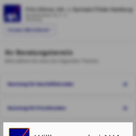
Fritz Stöver, Inh. J. Garmatz Filiale Hamburg
Dockenhudener Str. 4 - 6
Hamburg
FILIALE WECHSELN
Ihr Beratungstermin
Bitte wählen Sie eines der folgenden Themen.
Beratung für Geschäftskunden
Beratung für Privatkunden
Beratung für den öffentlichen Dienst