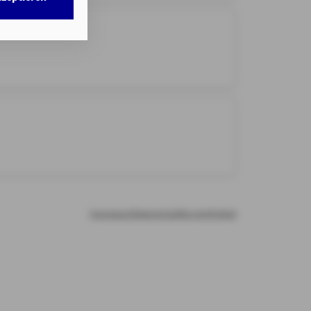
w. dem Zugriff
DG als auch der
nweisen
gemäß
chnisch nicht
b.
illigung mit
n erteilten
Impressum
Datenschutz
Barrierefreiheit