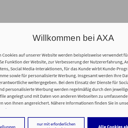
Willkommen bei AXA
n Cookies auf unserer Website werden beispielsweise verwendet fü
 Funktion der Website, zur Verbesserung der Nutzererfahrung, A
ens, Social Media-Interaktionen, für das Kunde wirbt Kunde-Prog
amme sowie für personalisierte Werbung. Insgesamt werden Ihre D
gentur statt. Wir freuen uns auf Sie und Ihr persönliches Anliegen
erantwortliche weitergegeben. Bei dem Einsatz der Dienste für Soci
und personalisierte Werbung werden regelmäßig durch den jeweilig
ofile angelegt und mit Daten von anderen Webseiten zu umfassend
n von Ihnen angereichert. Nähere Informationen finden Sie in uns
nweisen
.
 statt. Sie erhalten vorab einen Link für unseren gemeinsamen On
 auf „Alle Cookies akzeptieren" stimmen Sie für alle nicht technisch
nur mit erforderlichen
Alle Cookies a
tellungen