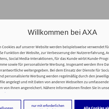
Willkommen bei AXA
n Cookies auf unserer Website werden beispielsweise verwendet fü
 Funktion der Website, zur Verbesserung der Nutzererfahrung, A
ens, Social Media-Interaktionen, für das Kunde wirbt Kunde-Prog
amme sowie für personalisierte Werbung. Insgesamt werden Ihre D
 Sie sich Ihren Wunschtermin aus, zu dem wir Sie erreichen.
erantwortliche weitergegeben. Bei dem Einsatz der Dienste für Soci
und personalisierte Werbung werden regelmäßig durch den jeweilig
ofile angelegt und mit Daten von anderen Webseiten zu umfassend
n von Ihnen angereichert. Nähere Informationen finden Sie in uns
t Teams
nweisen
.
 statt. Sie erhalten vorab einen Link für unseren gemeinsamen On
 auf „Alle Cookies akzeptieren" stimmen Sie für alle nicht technisch
nur mit erforderlichen
Alle Cookies a
tellungen