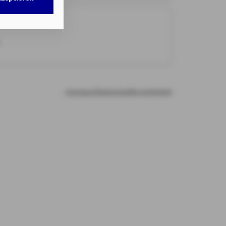
w. dem Zugriff
DG als auch der
nweisen
gemäß
.
chnisch nicht
b.
Impressum
Datenschutz
Barrierefreiheit
illigung mit
n erteilten