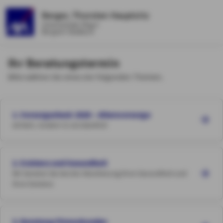
Berger, Thorsten Hauptsitz
Unterscheider Weg 6
Bergisch Gladbach
Ihr Beratungstermin
Bitte wählen Sie eines der folgenden Themen.
1. Vorsorgecheck 2026 – Altersvorsorge
einfach, modern & verständlich
2. Existenz und Gesundheit
Wir beraten Sie bei der Absicherung Ihrer Gesundheit und
Ihrer Existenz
3. Beratung Firmenkunden