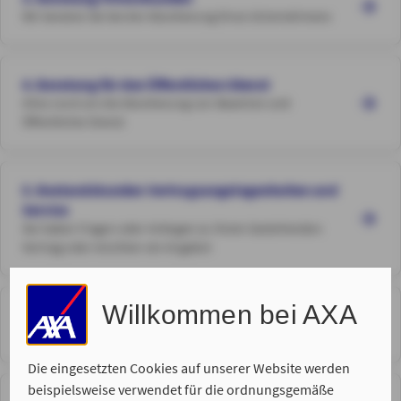
Wir beraten Sie bei der Absicherung Ihres Unternehmens
4. Beratung für den Öffentlichen Dienst
Alles rund um die Absicherung von Beamten und
Öffentlicher Dienst
5. Bestandskunden Vertragsangelegenheiten und
Service
Sie haben Fragen oder Anliegen zu Ihrem bestehenden
Vertrag oder möchten ein Angebot
Willkommen bei AXA
6. Neukunden Erstgespräch
Sie sind ein neuer Kunde und wünschen eine Beratung
Die eingesetzten Cookies auf unserer Website werden
beispielsweise verwendet für die ordnungsgemäße