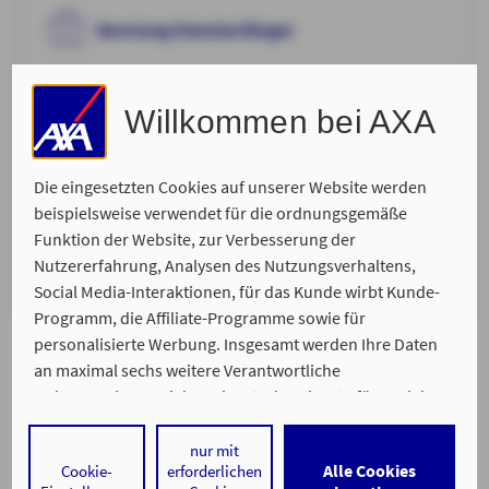
Beratung Dienstanfänger
Willkommen bei AXA
In der Agentur
Diese Beratung findet in unserer Agentur statt. Wir
freuen uns auf Sie und Ihr persönliches Anliegen.
Die eingesetzten Cookies auf unserer Website werden
beispielsweise verwendet für die ordnungsgemäße
Funktion der Website, zur Verbesserung der
Onlineberatung
Nutzererfahrung, Analysen des Nutzungsverhaltens,
Dieser Termin findet am PC statt
Social Media-Interaktionen, für das Kunde wirbt Kunde-
Programm, die Affiliate-Programme sowie für
personalisierte Werbung. Insgesamt werden Ihre Daten
an maximal sechs weitere Verantwortliche
weitergegeben. Bei dem Einsatz der Dienste für Social
Media-Interaktionen und personalisierte Werbung
werden regelmäßig durch den jeweiligen Anbieter
nur mit
Alle Cookies
Cookie-
erforderlichen
individuelle Profile angelegt und mit Daten von anderen
Ein Service von