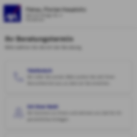
Flatau, Florian Hauptsitz
Heinrich-Kriege-Str. 9
Osnabrück
Ihr Beratungstermin
Bitte wählen Sie die Art der Beratung.
Telefonisch
Wir rufen Sie zurück. Bitte suchen Sie sich Ihren
Wunschtermin aus, zu dem wir Sie erreichen.
Ort Ihrer Wahl
Wir kommen zu Ihnen und nehmen uns Zeit für Ihr
persönliches Anliegen.