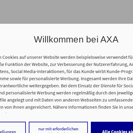
Willkommen bei AXA
n Cookies auf unserer Website werden beispielsweise verwendet fü
 Funktion der Website, zur Verbesserung der Nutzererfahrung, A
ens, Social Media-Interaktionen, für das Kunde wirbt Kunde-Prog
amme sowie für personalisierte Werbung. Insgesamt werden Ihre D
gentur statt. Wir freuen uns auf Sie und Ihr persönliches Anliegen
erantwortliche weitergegeben. Bei dem Einsatz der Dienste für Soci
und personalisierte Werbung werden regelmäßig durch den jeweilig
ofile angelegt und mit Daten von anderen Webseiten zu umfassend
n von Ihnen angereichert. Nähere Informationen finden Sie in uns
nweisen
.
 statt. Sie erhalten vorab einen Link für unseren gemeinsamen On
 auf „Alle Cookies akzeptieren" stimmen Sie für alle nicht technisch
nur mit erforderlichen
Alle Cookies a
tellungen