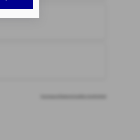
w. dem Zugriff
DG als auch der
nweisen
gemäß
chnisch nicht
b.
illigung mit
n erteilten
Impressum
Datenschutz
Barrierefreiheit