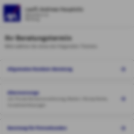
Lauff, Andreas Hauptsitz
Ketzerbach 51
Marburg
Ihr Beratungstermin
Bitte wählen Sie eines der folgenden Themen.
Allgemeine Rundum-Beratung
Altersvorsorge
z.B. Private Rentenversicherung, Riester-/ Rürüp-Rente,
Investmentlösungen
Beratung für Firmenkunden