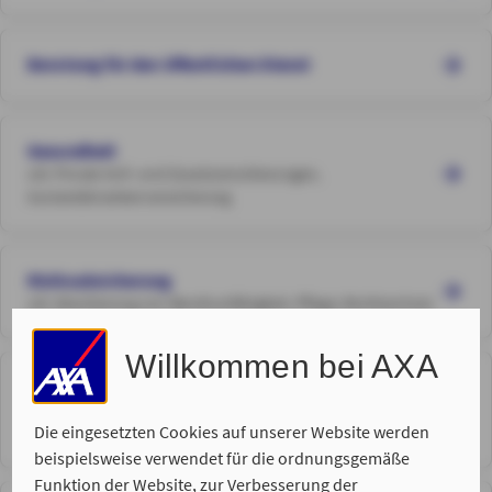
Beratung für den öffentlichen Dienst
Gesundheit
z.B. Private Voll- und Zusatzversicherungen,
Auslandskrankenversicherung
Risikoabsicherung
z.B. Absicherung von Berufsunfähigkeit, Pflege, Rechtsschutz
Willkommen bei AXA
Rund um Ihr Eigentum
z.B. Absicherung Ihres Fahrzeugs, Haus und Wohnen,
Die eingesetzten Cookies auf unserer Website werden
Haftpflicht
beispielsweise verwendet für die ordnungsgemäße
Funktion der Website, zur Verbesserung der