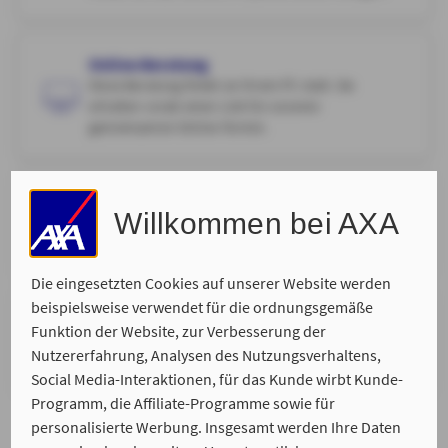
Online-Beratung
Diese Beratung findet an Ihrem PC statt. Sie
erhalten vorab einen Link für unseren
gemeinsamen Online-Termin.
Telefonische Beratung
Willkommen bei AXA
Wir rufen Sie zurück. Bitte suchen Sie sich Ihren
Wunschtermin aus, zu dem wir Sie erreichen.
Die eingesetzten Cookies auf unserer Website werden
beispielsweise verwendet für die ordnungsgemäße
Telefonischer Rückruf zur Schadenmeldung
Funktion der Website, zur Verbesserung der
Wir rufen Sie zurück. Bitte suchen Sie sich Ihren
Nutzererfahrung, Analysen des Nutzungsverhaltens,
Wunschtermin aus, zu dem wir Sie erreichen.
Social Media-Interaktionen, für das Kunde wirbt Kunde-
Programm, die Affiliate-Programme sowie für
personalisierte Werbung. Insgesamt werden Ihre Daten