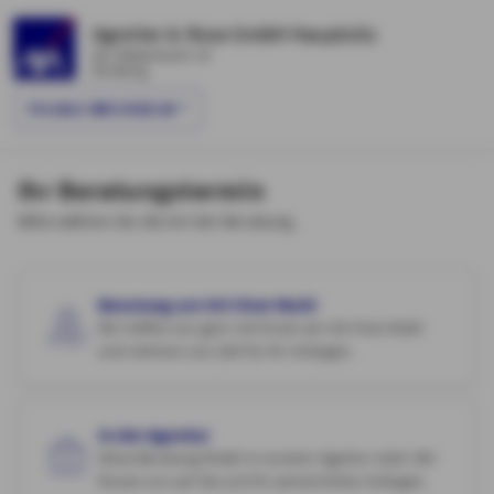
Agreiter & Rose GmbH Hauptsitz
Am Kiekenbusch 19
Duisburg
FILIALE WECHSELN
Ihr Beratungstermin
Bitte wählen Sie die Art der Beratung.
Beratung am Ort Ihrer Wahl
Wir treffen uns gern mit Ihnen am Ort Ihrer Wahl
und nehmen uns Zeit für Ihr Anliegen.
In der Agentur
Diese Beratung findet in unserer Agentur statt. Wir
freuen uns auf Sie und Ihr persönliches Anliegen.