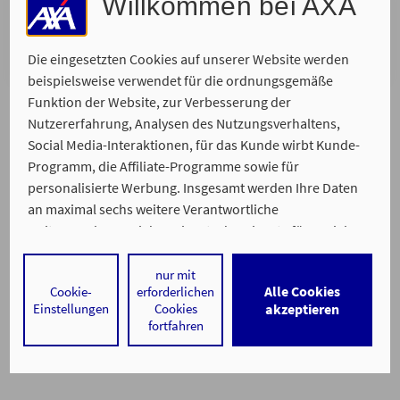
Willkommen bei AXA
Telefonische Beratung
Wir rufen Sie zurück. Bitte suchen Sie sich Ihren
Wunschtermin aus, zu dem wir Sie erreichen.
Die eingesetzten Cookies auf unserer Website werden
beispielsweise verwendet für die ordnungsgemäße
Funktion der Website, zur Verbesserung der
Nutzererfahrung, Analysen des Nutzungsverhaltens,
Social Media-Interaktionen, für das Kunde wirbt Kunde-
Programm, die Affiliate-Programme sowie für
personalisierte Werbung. Insgesamt werden Ihre Daten
an maximal sechs weitere Verantwortliche
Ein Service von
weitergegeben. Bei dem Einsatz der Dienste für Social
Impressum
Datenschutz
Barrierefreiheit
Media-Interaktionen und personalisierte Werbung
werden regelmäßig durch den jeweiligen Anbieter
nur mit
Alle Cookies
Cookie-
erforderlichen
individuelle Profile angelegt und mit Daten von anderen
Einstellungen
Cookies
akzeptieren
Webseiten zu umfassenden Nutzungsprofilen von Ihnen
fortfahren
angereichert. Nähere Informationen finden Sie in
unseren
Datenschutzhinweisen
.
Durch den Klick auf „Alle Cookies akzeptieren" stimmen