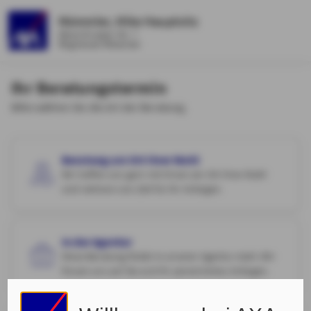
Mümmler, Mike Hauptsitz
Albert-Einstein-Str. 7
Waghäusel-Wiesental
Ihr Beratungstermin
Bitte wählen Sie die Art der Beratung.
Beratung am Ort Ihrer Wahl
Wir treffen uns gern mit Ihnen am Ort Ihrer Wahl
und nehmen uns Zeit für Ihr Anliegen.
In der Agentur
Diese Beratung findet in unserer Agentur statt. Wir
freuen uns auf Sie und Ihr persönliches Anliegen.