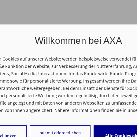
Willkommen bei AXA
n Cookies auf unserer Website werden beispielsweise verwendet fü
 Funktion der Website, zur Verbesserung der Nutzererfahrung, A
ens, Social Media-Interaktionen, für das Kunde wirbt Kunde-Prog
amme sowie für personalisierte Werbung. Insgesamt werden Ihre D
gentur statt. Wir freuen uns auf Sie und Ihr persönliches Anliegen
erantwortliche weitergegeben. Bei dem Einsatz der Dienste für Soci
und personalisierte Werbung werden regelmäßig durch den jeweilig
ofile angelegt und mit Daten von anderen Webseiten zu umfassend
n von Ihnen angereichert. Nähere Informationen finden Sie in uns
nweisen
.
 statt. Sie erhalten vorab einen Link für unseren gemeinsamen On
 auf „Alle Cookies akzeptieren" stimmen Sie für alle nicht technisch
nur mit erforderlichen
Alle Cookies a
tellungen