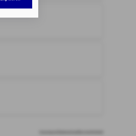
w. dem Zugriff
DG als auch der
nweisen
gemäß
chnisch nicht
b.
illigung mit
n erteilten
Impressum
Datenschutz
Barrierefreiheit